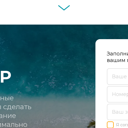
Заполни
вашим 
Р
ные 
 сделать 
ание 
мально 
Я сог