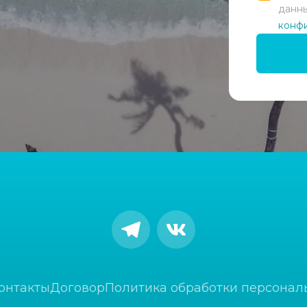
данны
конф
онтакты
Договор
Политика обработки персонал