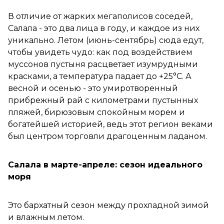
В отличие от жарких мегаполисов соседей,
Салала - это два лица в году, и каждое из них
уникально. Летом (июнь-сентябрь) сюда едут,
чтобы увидеть чудо: как под воздействием
муссонов пустыня расцветает изумрудными
красками, а температура падает до +25°C. А
весной и осенью - это умиротворенный
прибрежный рай с километрами пустынных
пляжей, бирюзовым спокойным морем и
богатейшей историей, ведь этот регион веками
был центром торговли драгоценным ладаном.
Салала в марте-апреле: сезон идеального
моря
Это бархатный сезон между прохладной зимой
и влажным летом.